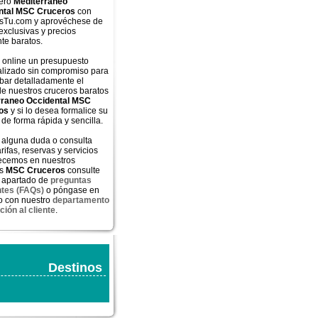
cero
Mediterraneo
ntal MSC Cruceros
con
osTu.com y aprovéchese de
 exclusivas y precios
te baratos.
 online un presupuesto
lizado sin compromiso para
ar detalladamente el
de nuestros cruceros baratos
rraneo Occidental MSC
os
y si lo desea formalice su
 de forma rápida y sencilla.
e alguna duda o consulta
rifas, reservas y servicios
ecemos en nuestros
os
MSC Cruceros
consulte
 apartado de
preguntas
ntes (FAQs)
o póngase en
o con nuestro
departamento
ción al cliente
.
Destinos