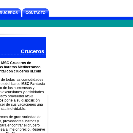
RUCEROS
CONTACTO
Cruceros
s MSC Cruceros de
os baratos Mediterraneo
ntal con crucerosTu.com
e de todas las comodidades
cios del barco
MSC Fantasia
o de las numerosas y
s excursiones y actividades
estro proveedor
MSC
os
pone a su disposición
cer de sus vacaciones una
ncia inolvidable.
emos de gran variedad de
s, proveedores, barcos y
para encontrar el crucero
ea al mejor precio. Reserve