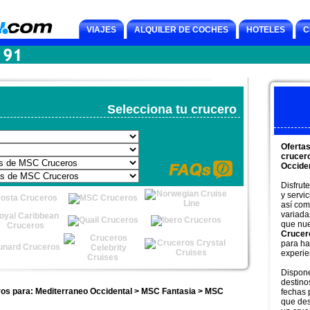
VIAJES
ALQUILER DE COCHES
HOTELES
C
Selecciona tu crucero
Oferta
crucer
Occide
Disfrut
y servi
así com
variada
que nu
Crucer
para ha
experie
Dispon
destino
os para: Mediterraneo Occidental > MSC Fantasia > MSC
fechas 
que des