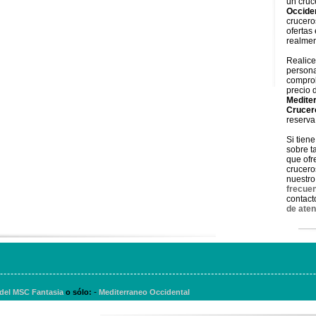
un cru
Occide
crucer
ofertas
realmen
Realice
persona
comprob
precio 
Medite
Crucer
reserva
Si tien
sobre ta
que ofr
crucer
nuestro
frecue
contact
de aten
-
 del MSC Fantasia
o sólo:
Mediterraneo Occidental