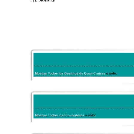
1
|
2
|
Adelante
Mostrar Todos los Destinos de Quail Cruises
o sólo:
Mostrar Todos los Proveedores
o sólo: